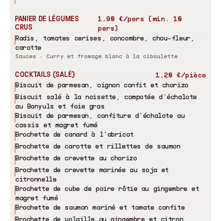
1,90 €/pers (min. 10
PANIER DE LÉGUMES
CRUS
pers)
Radis, tomates cerises, concombre, chou-fleur,
carotte
Sauces : Curry et fromage blanc à la ciboulette
COCKTAILS (SALÉ)
1,20 €/pièce
Biscuit de parmesan, oignon confit et chorizo
Biscuit salé à la noisette, compotée d'échalote
au Banyuls et foie gras
Biscuit de parmesan, confiture d'échalote au
cassis et magret fumé
Brochette de canard à l'abricot
Brochette de carotte et rillettes de saumon
Brochette de crevette au chorizo
Brochette de crevette marinée au soja et
citronnelle
Brochette de cube de poire rôtie au gingembre et
magret fumé
Brochette de saumon mariné et tomate confite
Brochette de volaille au gingembre et citron