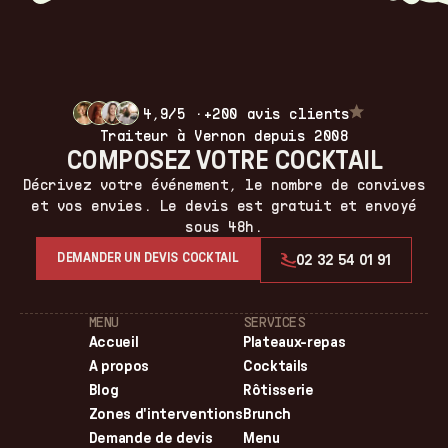
à 1 €/km.
Vérifier nos disponibilités
Voir nos zones
4,9/5 ·
+200 avis clients
Traiteur à Vernon depuis 2008
COMPOSEZ VOTRE COCKTAIL
Décrivez votre événement, le nombre de convives
et vos envies. Le devis est gratuit et envoyé
sous 48h.
DEMANDER UN DEVIS COCKTAIL
02 32 54 01 91
MENU
SERVICES
Accueil
Plateaux-repas
A propos
Cocktails
Blog
Rôtisserie
Zones d'interventions
Brunch
Demande de devis
Menu