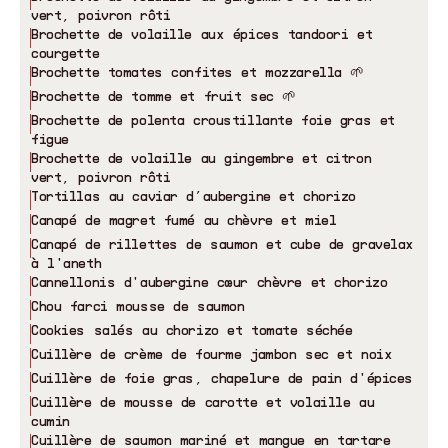
vert, poivron rôti
Brochette de volaille aux épices tandoori et
courgette
Brochette tomates confites et mozzarella 🌱
Brochette de tomme et fruit sec 🌱
Brochette de polenta croustillante foie gras et
figue
Brochette de volaille au gingembre et citron
vert, poivron rôti
Tortillas au caviar d’aubergine et chorizo
Canapé de magret fumé au chèvre et miel
Canapé de rillettes de saumon et cube de gravelax
à l'aneth
Cannellonis d'aubergine cœur chèvre et chorizo
Chou farci mousse de saumon
Cookies salés au chorizo et tomate séchée
Cuillère de crème de fourme jambon sec et noix
Cuillère de foie gras, chapelure de pain d'épices
Cuillère de mousse de carotte et volaille au
cumin
Cuillère de saumon mariné et mangue en tartare