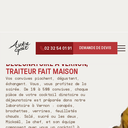
↑
↓
LE SUCRÉ
▾
02 32 54 01 91
DEMANDE DE DEVIS
TRAITEUR COCKTAIL À VERNON (27)
COCKTAIL DINATOIRE ET
DÉJEUNATOIRE À VERNON,
TRAITEUR FAIT MAISON
Vos convives piochent, dégustent,
échangent. Vous, vous profitez de la
soirée. De 10 à 500 convives, chaque
pièce de votre cocktail dinatoire ou
déjeunatoire est préparée dans notre
laboratoire à Vernon : canapés,
brochettes, verrines, feuilletés
chauds. Salé, sucré ou les deux,
Mickaël, le chef, et son équipe
composent avec vous un cocktail à