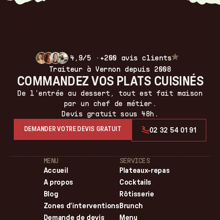
réchauffer au four avant de servir.
Commander vos plats
4,9/5 ·
+200 avis clients
Traiteur à Vernon depuis 2008
COMMANDEZ VOS PLATS CUISINÉS
De l'entrée au dessert, tout est fait maison
par un chef de métier.
Devis gratuit sous 48h.
DEMANDER VOTRE DEVIS GRATUIT
02 32 54 01 91
MENU
SERVICES
Accueil
Plateaux-repas
A propos
Cocktails
Blog
Rôtisserie
Zones d'interventions
Brunch
Demande de devis
Menu