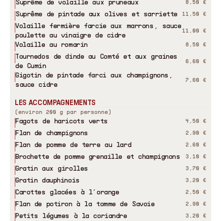
Suprême de volaille aux pruneaux
8,50 €
Suprême de pintade aux olives et sarriette
11,50 €
Volaille fermière farcie aux marrons, sauce
11,00 €
poulette au vinaigre de cidre
Volaille au romarin
8,50 €
Tournedos de dinde au Comté et aux graines
6,60 €
de Cumin
Gigotin de pintade farci aux champignons,
7,60 €
sauce cidre
LES ACCOMPAGNEMENTS
(environ 200 g par personne)
Fagots de haricots verts
4,50 €
Flan de champignons
2,90 €
Flan de pomme de terre au lard
2,60 €
Brochette de pomme grenaille et champignons
3,10 €
Gratin aux girolles
3,70 €
Gratin dauphinois
3,20 €
Carottes glacées à l’orange
2,50 €
Flan de potiron à la tomme de Savoie
2,90 €
Petits légumes à la coriandre
3,20 €