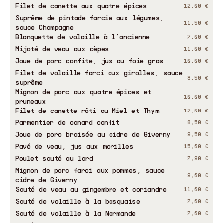
Filet de canette aux quatre épices
12,00 €
Suprême de pintade farcie aux légumes,
11,50 €
sauce Champagne
Blanquette de volaille à l’ancienne
7,00 €
Mijoté de veau aux cèpes
11,00 €
Joue de porc confite, jus au foie gras
10,00 €
Filet de volaille farci aux girolles, sauce
8,50 €
suprême
Mignon de porc aux quatre épices et
10,00 €
pruneaux
Filet de canette rôti au Miel et Thym
12,00 €
Parmentier de canard confit
8,50 €
Joue de porc braisée au cidre de Giverny
9,50 €
Pavé de veau, jus aux morilles
15,00 €
Poulet sauté au lard
7,90 €
Mignon de porc farci aux pommes, sauce
9,00 €
cidre de Giverny
Sauté de veau au gingembre et coriandre
11,00 €
Sauté de volaille à la basquaise
7,00 €
Sauté de volaille à la Normande
7,00 €