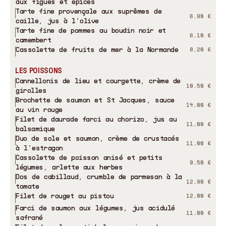
aux figues et épices
Tarte fine provençale aux suprêmes de
6,90 €
caille, jus à l’olive
Tarte fine de pommes au boudin noir et
6,10 €
camembert
Cassolette de fruits de mer à la Normande
8,20 €
LES POISSONS
Cannellonis de lieu et courgette, crème de
10,50 €
girolles
Brochette de saumon et St Jacques, sauce
14,00 €
au vin rouge
Filet de daurade farci au chorizo, jus au
11,00 €
balsamique
Duo de sole et saumon, crème de crustacés
11,00 €
à l’estragon
Cassolette de poisson anisé et petits
9,50 €
légumes, arlette aux herbes
Dos de cabillaud, crumble de parmesan à la
12,90 €
tomate
Filet de rouget au pistou
12,00 €
Farci de saumon aux légumes, jus acidulé
11,00 €
safrané