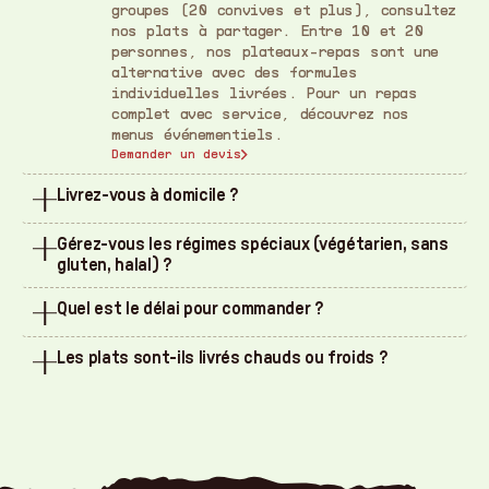
groupes (20 convives et plus), consultez
nos plats à partager. Entre 10 et 20
personnes, nos plateaux-repas sont une
alternative avec des formules
individuelles livrées. Pour un repas
complet avec service, découvrez nos
menus événementiels.
Demander un devis
Livrez-vous à domicile ?
Oui. A Votre Goût livre dans un rayon de
Gérez-vous les régimes spéciaux (végétarien, sans
120 km autour de Vernon, en Normandie et
gluten, halal) ?
en Île-de-France. Le tarif est de 1
€/km. Vous pouvez aussi retirer votre
Toutes les spécificités alimentaires et
Quel est le délai pour commander ?
commande au 12 rue de Gamilly à Vernon.
allergies sont gérées sur demande :
Commander avec livraison
végétarien, sans gluten, halal. Précisez
Contactez-nous le plus tôt possible pour
vos besoins lors de la commande.
Les plats sont-ils livrés chauds ou froids ?
garantir la disponibilité de vos plats.
Demander un devis avec vos contraintes
Précisez le nombre de personnes, la date
Les plats sont livrés prêts à réchauffer
souhaitée et vos choix. Toute
chez vous. Tout est préparé dans notre
modification est possible en amont de la
laboratoire à Vernon, conditionné en
préparation.
barquettes et livré dans le respect de
Passer commande
la chaîne du froid. Il suffit de