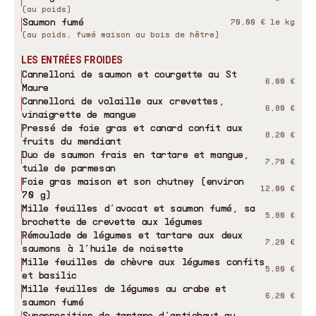
(au poids)
Saumon fumé
70,00 € le kg
(au poids, fumé maison au bois de hêtre)
LES ENTRÉES FROIDES
Cannelloni de saumon et courgette au St
6,00 €
Maure
Cannelloni de volaille aux crevettes,
6,80 €
vinaigrette de mangue
Pressé de foie gras et canard confit aux
8,20 €
fruits du mendiant
Duo de saumon frais en tartare et mangue,
7,70 €
tuile de parmesan
Foie gras maison et son chutney (environ
12,00 €
70 g)
Mille feuilles d’avocat et saumon fumé, sa
5,80 €
brochette de crevette aux légumes
Rémoulade de légumes et tartare aux deux
7,20 €
saumons à l’huile de noisette
Mille feuilles de chèvre aux légumes confits
5,80 €
et basilic
Mille feuilles de légumes au crabe et
6,20 €
saumon fumé
Superposition de tartare d’artichaut au