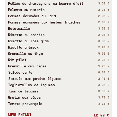
Poêlée de champignons au beurre d’ail
3,50 €
Polenta au romarin
2,30 €
Pommes écrasées au lard
2,90 €
Pommes écrasées aux herbes fraîches
2,60 €
Ratatouille
3,50 €
Risotto au chorizo
2,90 €
Risotto au foie gras
3,60 €
Risotto crémeux
2,90 €
Grenaille au thym
4,00 €
Riz pilaf
2,30 €
Grenaille aux cèpes
4,20 €
Salade verte
0,80 €
Semoule aux petits légumes
2,70 €
Tagliatelles de légumes
3,30 €
Tian de légumes
3,50 €
Gratin aux cèpes
3,70 €
Tomate provençale
3,10 €
MENU ENFANT
12,00 €