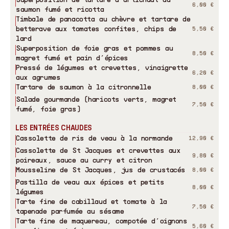
6,00 €
saumon fumé et ricotta
Timbale de panacotta au chèvre et tartare de
betterave aux tomates confites, chips de
5,50 €
lard
Superposition de foie gras et pommes au
8,50 €
magret fumé et pain d’épices
Pressé de légumes et crevettes, vinaigrette
6,20 €
aux agrumes
Tartare de saumon à la citronnelle
8,00 €
Salade gourmande (haricots verts, magret
7,50 €
fumé, foie gras)
LES ENTRÉES CHAUDES
Cassolette de ris de veau à la normande
12,90 €
Cassolette de St Jacques et crevettes aux
9,80 €
poireaux, sauce au curry et citron
Mousseline de St Jacques, jus de crustacés
8,00 €
Pastilla de veau aux épices et petits
8,00 €
légumes
Tarte fine de cabillaud et tomate à la
7,50 €
tapenade parfumée au sésame
Tarte fine de maquereau, compotée d’oignons
5,60 €