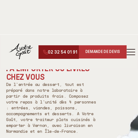
↑
↓
LES ACCOMPAGNEMENTS
▾
02 32 54 01 91
DEMANDE DE DEVIS
TRAITEUR PLATS CUISINÉS À VERNON (27)
PLATS CUISINÉS À VERNON
:
À EMPORTER OU LIVRÉS
CHEZ VOUS
De l'entrée au dessert, tout est
préparé dans notre laboratoire à
partir de produits frais. Composez
votre repas à l'unité dès 4 personnes
: entrées, viandes, poissons,
accompagnements et desserts. A Votre
Goût, votre traiteur plats cuisinés à
emporter à Vernon, avec livraison en
Normandie et en Île-de-France.