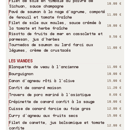
Filet de sole en timbale au poivre de
10,00 €
Sichuan, sauce champagne
Pavé de saumon à la nage d’agrume, compoté
11,00 €
de fenouil et tomate fraîche
Filet de sole aux moules, sauce crémée à
10,00 €
la tomate et herbe fraîche
Risotto de fruits de mer en cassolette et
9,50 €
parmesan, jus d’herbes
Tournedos de saumon au lard farci aux
11,00 €
légumes, crème de crustacés
LES VIANDES
Blanquette de veau à l’ancienne
11,00 €
Bourguignon
10,00 €
Canon d’agneau rôti à l’olive
15,00 €
Confit de canard maison
11,20 €
Travers de porc mariné à l’asiatique
8,60 €
Crépinette de canard confit à la sauge
10,00 €
Cuisse de canard farcie au foie gras
12,00 €
Curry d’agneau aux fruits secs
15,00 €
Filet de canette, jus balsamique et tomate
12,00 €
confite