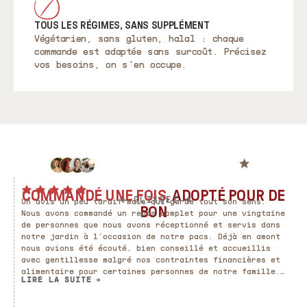
TOUS LES RÉGIMES, SANS SUPPLÉMENT
Végétarien, sans gluten, halal : chaque
commande est adaptée sans surcoût. Précisez
vos besoins, on s'en occupe.
4,9/5 ·
+200 avis clients
Traiteur à Vernon depuis 2008
COMMANDÉ UNE FOIS,
ADOPTÉ POUR DE
←
→
GLISSEZ
Un avis un peu tardif mais qui garde tout son sens.
T
BON
Nous avons commandé un repas complet pour une vingtaine
é
de personnes que nous avons réceptionné et servis dans
p
notre jardin à l’occasion de notre pacs. Déjà en amont
p
nous avions été écouté, bien conseillé et accueillis
avec gentillesse malgré nos contraintes financières et
alimentaire pour certaines personnes de notre famille.
LIRE LA SUITE
Le résultat fut magnifique avec un repas aussi beau que
bon et le souvenirs en est toujours aussi fort. Merci
encore pour tout 🙏❤️