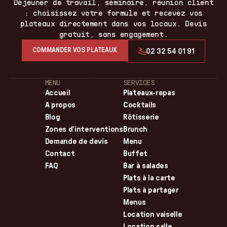
Déjeuner de travail, séminaire, réunion client
: choisissez votre formule et recevez vos
plateaux directement dans vos locaux. Devis
gratuit, sans engagement.
COMMANDER VOS PLATEAUX
02 32 54 01 91
MENU
SERVICES
Accueil
Plateaux-repas
A propos
Cocktails
Blog
Rôtisserie
Zones d'interventions
Brunch
Demande de devis
Menu
Contact
Buffet
FAQ
Bar à salades
Plats à la carte
Plats à partager
Menus
Location vaiselle
Location salle