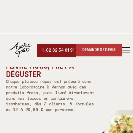
↑
↓
LES PLATEAUX REPAS
▾
02 32 54 01 91
DEMANDE DE DEVIS
TRAITEUR PLATEAU REPAS À VERNON (27)
PLATEAU REPAS À VERNON
:
LIVRÉ FRAIS, PRÊT À
DÉGUSTER
Chaque plateau repas est préparé dans
notre laboratoire à Vernon avec des
produits frais, puis livré directement
dans vos locaux en containers
isothermes, dès 2 clients. 4 formules
de 12 à 20,90 € par personne.