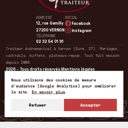
ADRESSE
SOCIAL
12, rue Gamilly
Facebook
27200 VERNON
Instagram
TÉLÉPHONE
02 32 54 01 91
Traiteur événementiel à Vernon (Eure, 27). Mariages,
cocktails, buffets, plateaux-repas. Tout fait maison
depuis 2008.
2026 - Tous droits réservés.
Mentions légales
Gérer les cookies
Nous utilisons des cookies de mesure
d'audience (Google Analytics) pour améliorer
le site.
En savoir plus
.
Refuser
Accepter
✕
MENU — NAVIGUER