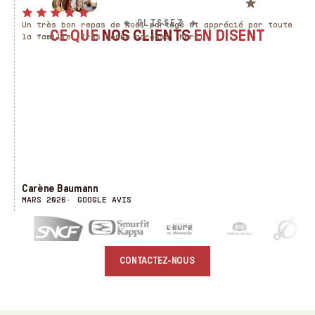
4,9/5 ·
+200 avis clients
Traiteur à Vernon depuis 2008
←
→
GLISSEZ
Un très bon repas de Noël partagé et apprécié par toute
N
CE QUE
NOS CLIENTS
EN DISENT
la famille. Très bonne adresse. Merci.
a
p
u
a
é
Carène Baumann
R
MARS 2026
GOOGLE AVIS
M
CONTACTEZ-NOUS