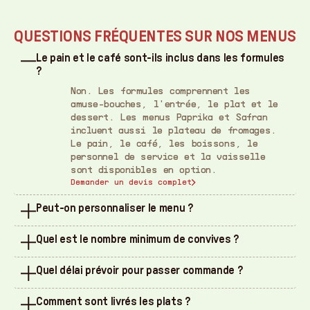
QUESTIONS FRÉQUENTES SUR NOS MENUS
Le pain et le café sont-ils inclus dans les formules
?
Non. Les formules comprennent les
amuse-bouches, l'entrée, le plat et le
dessert. Les menus Paprika et Safran
incluent aussi le plateau de fromages.
Le pain, le café, les boissons, le
personnel de service et la vaisselle
sont disponibles en option.
Demander un devis complet
Peut-on personnaliser le menu ?
Au-delà des formules, vous pouvez
Quel est le nombre minimum de convives ?
composer librement parmi les entrées et
plats de notre Carte traiteur. Le tarif
Nos menus traiteur sont proposés à
s'adapte à votre sélection. Végétarien,
Quel délai prévoir pour passer commande ?
partir de 4 personnes. L'ensemble des
sans gluten, halal : chaque menu est
convives partage le même menu (choix
Nous vous conseillons de réserver 2 à 3
adapté sur demande. Si un de vos
unique par formule, sauf restrictions
Comment sont livrés les plats ?
semaines avant votre réception pour
convives a des allergies, précisez-le