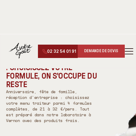
↑
↓
MENU TANDOORI
▾
02 32 54 01 91
DEMANDE DE DEVIS
MENUS TRAITEUR À VERNON (27)
MENU TRAITEUR À VERNON
:
CHOISISSEZ VOTRE
FORMULE, ON S'OCCUPE DU
RESTE
Anniversaire, fête de famille,
réception d'entreprise : choisissez
votre menu traiteur parmi 4 formules
complètes, de 21 à 32 €/pers. Tout
est préparé dans notre laboratoire à
Vernon avec des produits frais.