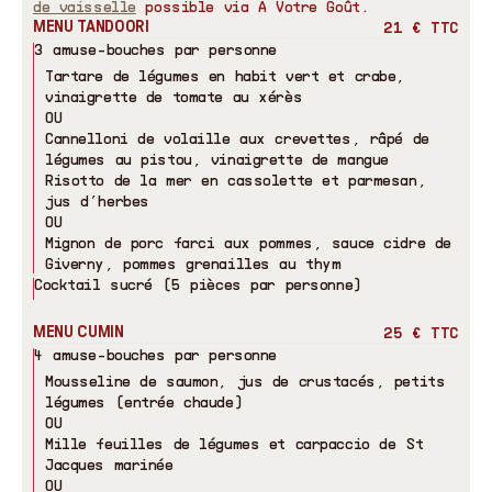
de vaisselle
possible via A Votre Goût.
MENU TANDOORI
21 € TTC
3 amuse-bouches par personne
Tartare de légumes en habit vert et crabe,
vinaigrette de tomate au xérès
OU
Cannelloni de volaille aux crevettes, râpé de
légumes au pistou, vinaigrette de mangue
Risotto de la mer en cassolette et parmesan,
jus d’herbes
OU
Mignon de porc farci aux pommes, sauce cidre de
Giverny, pommes grenailles au thym
Cocktail sucré (5 pièces par personne)
MENU CUMIN
25 € TTC
4 amuse-bouches par personne
Mousseline de saumon, jus de crustacés, petits
légumes (entrée chaude)
OU
Mille feuilles de légumes et carpaccio de St
Jacques marinée
OU