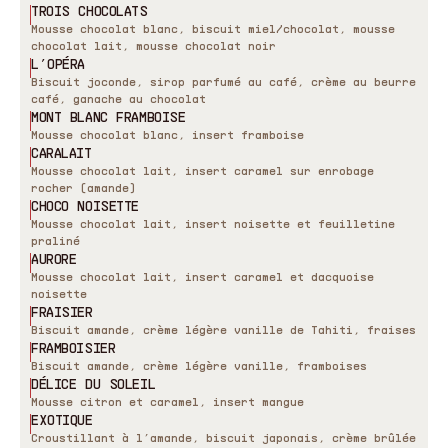
TROIS CHOCOLATS
Mousse chocolat blanc, biscuit miel/chocolat, mousse
chocolat lait, mousse chocolat noir
L’OPÉRA
Biscuit joconde, sirop parfumé au café, crème au beurre
café, ganache au chocolat
MONT BLANC FRAMBOISE
Mousse chocolat blanc, insert framboise
CARALAIT
Mousse chocolat lait, insert caramel sur enrobage
rocher (amande)
CHOCO NOISETTE
Mousse chocolat lait, insert noisette et feuilletine
praliné
AURORE
Mousse chocolat lait, insert caramel et dacquoise
noisette
FRAISIER
Biscuit amande, crème légère vanille de Tahiti, fraises
FRAMBOISIER
Biscuit amande, crème légère vanille, framboises
DÉLICE DU SOLEIL
Mousse citron et caramel, insert mangue
EXOTIQUE
Croustillant à l’amande, biscuit japonais, crème brûlée