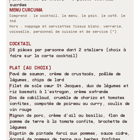
sucrées
MENU CURCUMA
Comprend : le cocktail, le menu, le pain, le café, le
thé
Hors : nappage et serviettes tissus blanc, verrerie,
vaisselle, personnel de cuisine et de service (*)
COCKTAIL
16 pièces par personne dont 2 ateliers (choix à
faire sur la carte cocktail)
PLAT (AU CHOIX)
Pavé de saumon, crème de crustacés, poêlée de
légumes, chips de lard
Filet de sole cœur St Jacques, duo de légumes et
riz basmati à l
'
estragon, crème safranée
Dos de cabillaud, crumble de chorizo et tomates
confites, compotée de poireau au curry, coulis de
vin rouge
Mignon de porc, crème d
'
ail au basilic, flan de
pomme de terre à la tomate confite, brochette de
légumes
Gigotin de pintade farci aux pommes, sauce cidre,
écrasé de pommes de terre aux herbes fraîches,