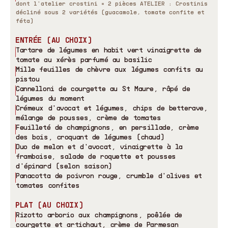
dont l
'
atelier crostini = 2 pièces ATELIER : Crostinis
décliné sous 2 variétés (guacamole, tomate confite et
féta)
ENTRÉE (AU CHOIX)
Tartare de légumes en habit vert vinaigrette de
tomate au xérès parfumé au basilic
Mille feuilles de chèvre aux légumes confits au
pistou
Cannelloni de courgette au St Maure, râpé de
légumes du moment
Crémeux d
'
avocat et légumes, chips de betterave,
mélange de pousses, crème de tomates
Feuilleté de champignons, en persillade, crème
des bois, croquant de légumes (chaud)
Duo de melon et d
'
avocat, vinaigrette à la
framboise, salade de roquette et pousses
d
'
épinard (selon saison)
Panacotta de poivron rouge, crumble d
'
olives et
tomates confites
PLAT (AU CHOIX)
Rizotto arborio aux champignons, poêlée de
courgette et artichaut, crème de Parmesan