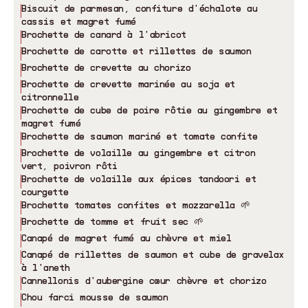
Biscuit de parmesan, confiture d
'
échalote au
cassis et magret fumé
Brochette de canard à l
'
abricot
Brochette de carotte et rillettes de saumon
Brochette de crevette au chorizo
Brochette de crevette marinée au soja et
citronnelle
Brochette de cube de poire rôtie au gingembre et
magret fumé
Brochette de saumon mariné et tomate confite
Brochette de volaille au gingembre et citron
vert, poivron rôti
Brochette de volaille aux épices tandoori et
courgette
Brochette tomates confites et mozzarella 🌱
Brochette de tomme et fruit sec 🌱
Canapé de magret fumé au chèvre et miel
Canapé de rillettes de saumon et cube de gravelax
à l
'
aneth
Cannellonis d
'
aubergine cœur chèvre et chorizo
Chou farci mousse de saumon