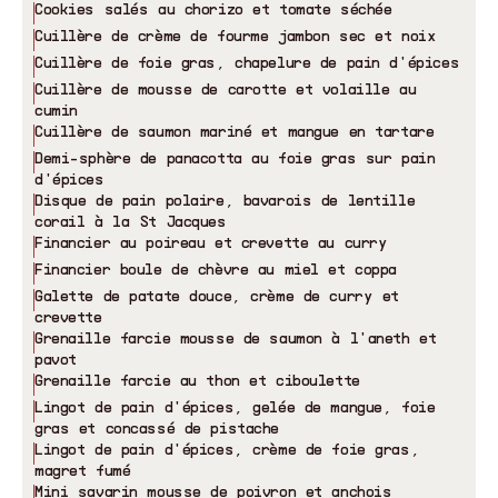
Cookies salés au chorizo et tomate séchée
Cuillère de crème de fourme jambon sec et noix
Cuillère de foie gras, chapelure de pain d
'
épices
Cuillère de mousse de carotte et volaille au
cumin
Cuillère de saumon mariné et mangue en tartare
Demi-sphère de panacotta au foie gras sur pain
d'épices
Disque de pain polaire, bavarois de lentille
corail à la St Jacques
Financier au poireau et crevette au curry
Financier boule de chèvre au miel et coppa
Galette de patate douce, crème de curry et
crevette
Grenaille farcie mousse de saumon à l
'
aneth et
pavot
Grenaille farcie au thon et ciboulette
Lingot de pain d
'
épices, gelée de mangue, foie
gras et concassé de pistache
Lingot de pain d
'
épices, crème de foie gras,
magret fumé
Mini savarin mousse de poivron et anchois