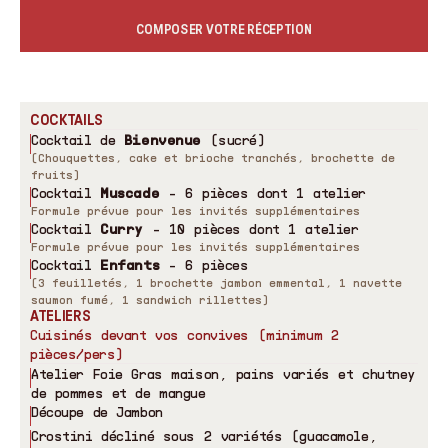
COMPOSER VOTRE RÉCEPTION
COCKTAILS
Cocktail de
Bienvenue
(sucré)
(Chouquettes, cake et brioche tranchés, brochette de
fruits)
Cocktail
Muscade
- 6 pièces dont 1 atelier
Formule prévue pour les invités supplémentaires
Cocktail
Curry
- 10 pièces dont 1 atelier
Formule prévue pour les invités supplémentaires
Cocktail
Enfants
- 6 pièces
(3 feuilletés, 1 brochette jambon emmental, 1 navette
saumon fumé, 1 sandwich rillettes)
ATELIERS
Cuisinés devant vos convives (minimum 2
pièces/pers)
Atelier Foie Gras maison, pains variés et chutney
de pommes et de mangue
Découpe de Jambon
Crostini décliné sous 2 variétés (guacamole,