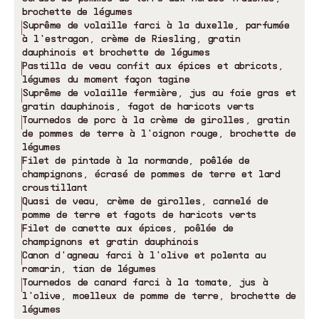
brochette de légumes
Suprême de volaille farci à la duxelle, parfumée
à l
'
estragon, crème de Riesling, gratin
dauphinois et brochette de légumes
Pastilla de veau confit aux épices et abricots,
légumes du moment façon tagine
Suprême de volaille fermière, jus au foie gras et
gratin dauphinois, fagot de haricots verts
Tournedos de porc à la crème de girolles, gratin
de pommes de terre à l
'
oignon rouge, brochette de
légumes
Filet de pintade à la normande, poêlée de
champignons, écrasé de pommes de terre et lard
croustillant
Quasi de veau, crème de girolles, cannelé de
pomme de terre et fagots de haricots verts
Filet de canette aux épices, poêlée de
champignons et gratin dauphinois
Canon d
'
agneau farci à l
'
olive et polenta au
romarin, tian de légumes
Tournedos de canard farci à la tomate, jus à
l
'
olive, moelleux de pomme de terre, brochette de
légumes