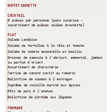
BUFFET SARIETTE
COCKTAIL
8 pièces par personne (pain surprise -
assortiment de pièces salées brochette)
PLAT
Salade Landaise
Salade de farfalles à la féta et tomate
Salade de tomate mozzarella et basilic
Graines de semoule à l
'
abricot, emmental, jambon
au parfum d
'
orient
Assortiment de charcuterie
Terrine de canard confit au romarin
Ballottine de saumon à l
'
estragon
Suprême de volaille mariné aux épices
Rôti de porc à l
'
ananas
Ballottine de pintade aux légumes
FROMAGE