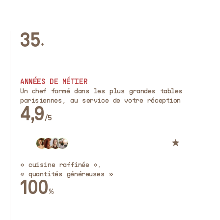
35
+
ANNÉES DE MÉTIER
Un chef formé dans les plus grandes tables
parisiennes, au service de votre réception
4,9
/5
4,9/5 ·
+200 avis clients
Traiteur à Vernon depuis 2008
« cuisine raffinée »,
« quantités généreuses »
100
%