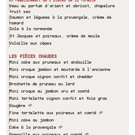
En remplacement de 2 pièces de la formule
Veau au parfum d
'
orient et abricot, chapelure
fruit sec
Saumon et légumes à la provençale, crème de
homard
Sole à la normande
St Jacques et poireaux, crème de moule
Volaille aux cèpes
LES PIÈCES CHAUDES
Mini cake aux pruneaux et andouille
Mini croque jambon et moutarde à l
'
ancienne
Mini croque oignon confit et cheddar
Brochette de pruneau au lard
Mini croque au jambon cru et comté
Mini tartelette oignon confit et foie gras
Gougère 🌱
Fine tartelette aux poireaux et comté 🌱
Mini cake au jambon
Cake à la provençale 🌱
Grenaille aux poireaux et comté 🌱