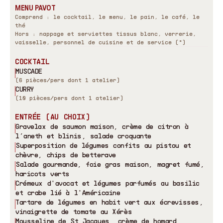
MENU PAVOT
Comprend : le cocktail, le menu, le pain, le café, le
thé
Hors : nappage et serviettes tissus blanc, verrerie,
vaisselle, personnel de cuisine et de service (*)
COCKTAIL
MUSCADE
(6 pièces/pers dont 1 atelier)
CURRY
(10 pièces/pers dont 1 atelier)
ENTRÉE (AU CHOIX)
Gravelax de saumon maison, crème de citron à
l’aneth et blinis, salade croquante
Superposition de légumes confits au pistou et
chèvre, chips de betterave
Salade gourmande, foie gras maison, magret fumé,
haricots verts
Crémeux d
'
avocat et légumes parfumés au basilic
et crabe lié à l
'
Américaine
Tartare de légumes en habit vert aux écrevisses,
vinaigrette de tomate au Xérès
Mousseline de St Jacques, crème de homard,