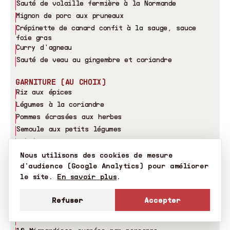
Sauté de volaille fermière à la Normande
Mignon de porc aux pruneaux
Crépinette de canard confit à la sauge, sauce
foie gras
Curry d
'
agneau
Sauté de veau au gingembre et coriandre
GARNITURE (AU CHOIX)
Riz aux épices
Légumes à la coriandre
Pommes écrasées aux herbes
Semoule aux petits légumes
Poêlée de champignons
Nous utilisons des cookies de mesure
FROMAGE
d'audience (Google Analytics) pour améliorer
Plateau de fromages (5 sortes)
le site.
En savoir plus
.
DESSERT (AU CHOIX)
Refuser
Accepter
Pièce montée (3 choux par personne)
Entremets : choix sur la carte des desserts