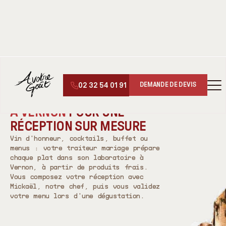
↑
↓
DESSERTS
▾
02 32 54 01 91
DEMANDE DE DEVIS
TRAITEUR MARIAGE À VERNON (27)
VOTRE TRAITEUR MARIAGE
À VERNON
POUR UNE
RÉCEPTION SUR MESURE
Vin d'honneur, cocktails, buffet ou
menus : votre traiteur mariage prépare
chaque plat dans son laboratoire à
Vernon, à partir de produits frais.
Vous composez votre réception avec
Mickaël, notre chef, puis vous validez
votre menu lors d'une dégustation.