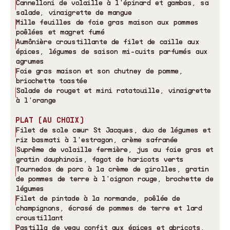
Cannelloni de volaille à l
'
épinard et gambas, sa
salade, vinaigrette de mangue
Mille feuilles de foie gras maison aux pommes
poêlées et magret fumé
Aumônière croustillante de filet de caille aux
épices, légumes de saison mi-cuits parfumés aux
agrumes
Foie gras maison et son chutney de pomme,
briochette toastée
Salade de rouget et mini ratatouille, vinaigrette
à l
'
orange
PLAT (AU CHOIX)
Filet de sole cœur St Jacques, duo de légumes et
riz basmati à l
'
estragon, crème safranée
Suprême de volaille fermière, jus au foie gras et
gratin dauphinois, fagot de haricots verts
Tournedos de porc à la crème de girolles, gratin
de pommes de terre à l
'
oignon rouge, brochette de
légumes
Filet de pintade à la normande, poêlée de
champignons, écrasé de pommes de terre et lard
croustillant
Pastilla de veau confit aux épices et abricots,