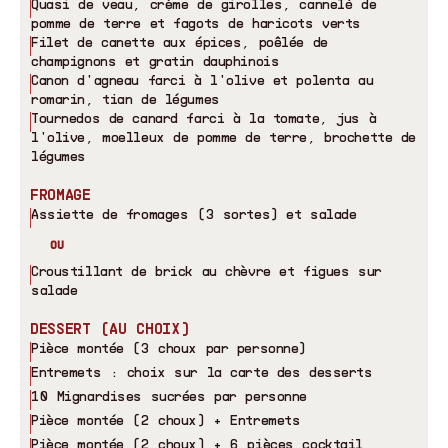
Quasi de veau, crème de girolles, cannelé de
pomme de terre et fagots de haricots verts
Filet de canette aux épices, poêlée de
champignons et gratin dauphinois
Canon d
'
agneau farci à l
'
olive et polenta au
romarin, tian de légumes
Tournedos de canard farci à la tomate, jus à
l
'
olive, moelleux de pomme de terre, brochette de
légumes
FROMAGE
Assiette de fromages (3 sortes) et salade
OU
Croustillant de brick au chèvre et figues sur
salade
DESSERT (AU CHOIX)
Pièce montée (3 choux par personne)
Entremets : choix sur la carte des desserts
10 Mignardises sucrées par personne
Pièce montée (2 choux) + Entremets
Pièce montée (2 choux) + 6 pièces cocktail