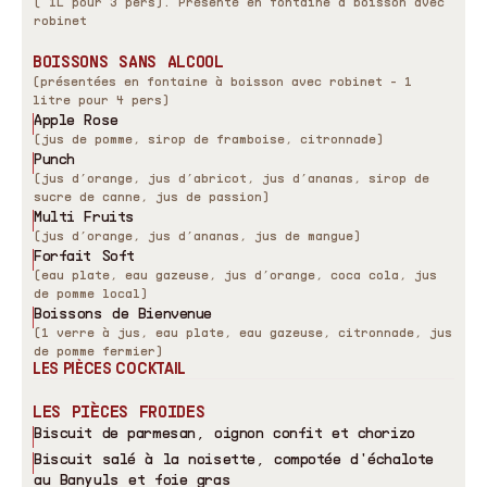
( 1L pour 3 pers). Présenté en fontaine à boisson avec
robinet
BOISSONS SANS ALCOOL
(présentées en fontaine à boisson avec robinet - 1
litre pour 4 pers)
Apple Rose
(jus de pomme, sirop de framboise, citronnade)
Punch
(jus d’orange, jus d’abricot, jus d’ananas, sirop de
sucre de canne, jus de passion)
Multi Fruits
(jus d’orange, jus d’ananas, jus de mangue)
Forfait Soft
(eau plate, eau gazeuse, jus d’orange, coca cola, jus
de pomme local)
Boissons de Bienvenue
(1 verre à jus, eau plate, eau gazeuse, citronnade, jus
de pomme fermier)
LES PIÈCES COCKTAIL
LES PIÈCES FROIDES
Biscuit de parmesan, oignon confit et chorizo
Biscuit salé à la noisette, compotée d
'
échalote
au Banyuls et foie gras