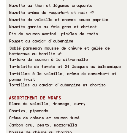
Navette au thon et légumes croquants
Navette crème de roquefort et noix 🌱
Navette de volaille et ananas sauce paprika
Navette garnie au foie gras et abricot
Pic de saumon mariné, pickles de radis
Rouget au caviar d
'
aubergine
Sablé parmesan mousse de chèvre et gelée de
betterave au basilic 🌱
Tartare de saumon à la citronnelle
Tartelette de tomate et St Jacques au balsamique
Tortillas à la volaille, crème de camembert et
pomme fruit
Tortillas au caviar d
'
aubergine et chorizo
ASSORTIMENT DE WRAPS
Blanc de volaille, fromage, curry
Chorizo, piperade
Crème de chèvre et saumon fumé
Jambon cru, pesto, mozzarella
Mousse de chèvre au chorizo