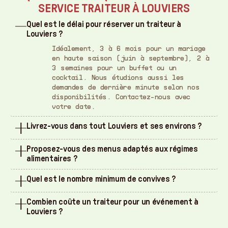
SERVICE TRAITEUR À LOUVIERS
Quel est le délai pour réserver un traiteur à
Louviers ?
Idéalement, 3 à 6 mois pour un mariage
en haute saison (juin à septembre), 2 à
3 semaines pour un buffet ou un
cocktail. Nous étudions aussi les
demandes de dernière minute selon nos
disponibilités. Contactez-nous avec
votre date.
Livrez-vous dans tout Louviers et ses environs ?
Nous livrons dans tout Louviers (27) :
Proposez-vous des menus adaptés aux régimes
centre-ville, quartiers résidentiels,
alimentaires ?
salles en périphérie. Nous intervenons
aussi à Val-de-Reuil, Pont-de-l'Arche et
Chaque menu est composé sur demande :
Quel est le nombre minimum de convives ?
dans les communes voisines. Le
végétarien, halal, sans gluten. Toutes
déplacement est facturé 1 €/km depuis
les spécificités alimentaires et
Dès 4 personnes pour les plats à la
notre laboratoire de Vernon, indiqué dès
allergies sont prises en compte.
Combien coûte un traiteur pour un événement à
carte, 15 convives pour les buffets, 20
le devis.
Précisez vos besoins dans votre demande
Louviers ?
pour les cocktails. Nous pouvons servir
de devis.
jusqu'à 500 personnes en mariage ou
Les tarifs varient selon la prestation.