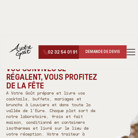
02 32 54 01 91
DEMANDE DE DEVIS
ACCUEIL
/
ZONES
/ LOUVIERS
TRAITEUR À LOUVIERS :
VOS CONVIVES SE
RÉGALENT, VOUS PROFITEZ
DE LA FÊTE
A Votre Goût prépare et livre vos
cocktails, buffets, mariages et
brunchs à Louviers et dans toute la
vallée de l'Eure. Chaque plat sort de
notre laboratoire, frais et fait
maison, conditionné en containers
isothermes et livré sur le lieu de
votre réception. Votre traiteur à