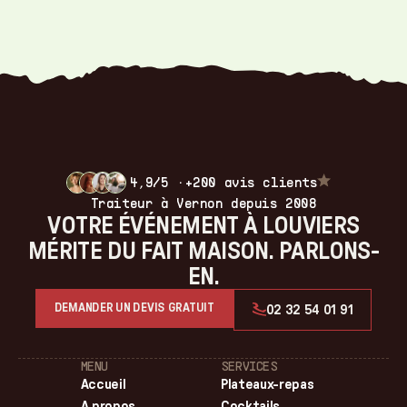
cocktail, et plus de 900 en buffet.
À titre indicatif :
- Pièces cocktail : de 1,10 € à 3,50 €
l'unité, à partir de 60 pièces
- Buffets : de 12,90 € à 34 € par
personne selon la formule
- Plateaux-repas : de 12 € à 20,90 €
par personne
- Mariages : devis personnalisé après
dégustation
4,9/5 ·
+200 avis clients
Traiteur à Vernon depuis 2008
Demander un devis pour un chiffrage précis
VOTRE ÉVÉNEMENT À LOUVIERS
MÉRITE DU FAIT MAISON. PARLONS-
EN.
DEMANDER UN DEVIS GRATUIT
02 32 54 01 91
MENU
SERVICES
Accueil
Plateaux-repas
A propos
Cocktails