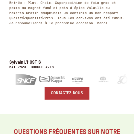
Entrée + Plat. Choix: Superposition de foie gras et
l
pomme au magret fumé et pain d'épice Volaille au
un
romarin Gratin dauphinois Je confirme un bon rapport
l
Qualité/Quantité/Prix. Tous les convives ont été ravis.
u
Je renouvellerai à la prochaine occasion. Merci.
g
Sylvain L'HOSTIS
P
MAI 2023
GOOGLE AVIS
M
CONTACTEZ-NOUS
QUESTIONS FRÉQUENTES SUR NOTRE