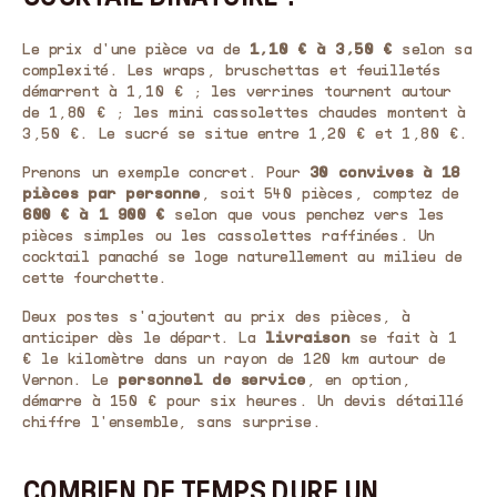
Le prix d'une pièce va de
1,10 € à 3,50 €
selon sa
complexité. Les wraps, bruschettas et feuilletés
démarrent à 1,10 € ; les verrines tournent autour
de 1,80 € ; les mini cassolettes chaudes montent à
3,50 €. Le sucré se situe entre 1,20 € et 1,80 €.
Prenons un exemple concret. Pour
30 convives à 18
pièces par personne
, soit 540 pièces, comptez de
600 € à 1 900 €
selon que vous penchez vers les
pièces simples ou les cassolettes raffinées. Un
cocktail panaché se loge naturellement au milieu de
cette fourchette.
Deux postes s'ajoutent au prix des pièces, à
anticiper dès le départ. La
livraison
se fait à 1
€ le kilomètre dans un rayon de 120 km autour de
Vernon. Le
personnel de service
, en option,
démarre à 150 € pour six heures. Un devis détaillé
chiffre l'ensemble, sans surprise.
COMBIEN DE TEMPS DURE UN