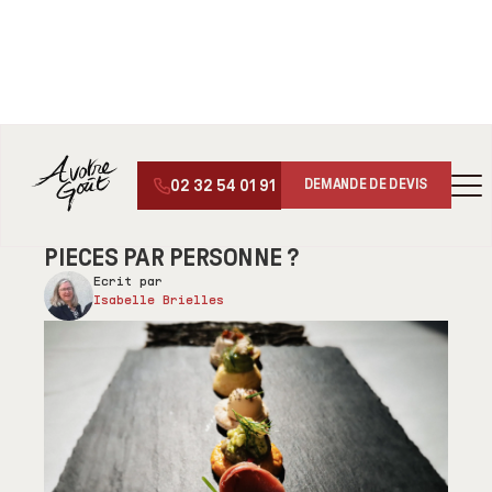
ACCUEIL
/
BLOG
/
COCKTAIL DÎNATOIRE : COMBIEN DE PIÈ...
02 32 54 01 91
DEMANDE DE DEVIS
24 mai 2026
6
min de lecture
COCKTAIL DÎNATOIRE : COMBIEN DE
PIÈCES PAR PERSONNE ?
Ecrit par
Isabelle Brielles